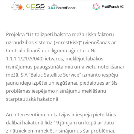
Projekta “Uz tālizpēti balstīta meža riska faktoru
uzraudzības sistēma (ForestRisk)” (vienošanās ar
Centrālo finanšu un līgumu aģentūru Nr.
1.1.1.1/21/A/040) ietvaros, meklējot labākos
risinājumus paaugstināta mitruma vietu noteikšanai
mežā, SIA "Baltic Satellite Service" izmanto iespēju
jaunu ideju izpētei un iegūšanai, piedaloties ar šīs
problēmas iespējamo risinājumu meklēšanu
starptautiskā hakatonā.
Arī interesentiem no Latvijas ir iespēja pieteikties
dalībai hakatonā līdz 19.jūnijam un kopā ar datu
zinātniekiem nmeklēt risinājumus šai problēmai.