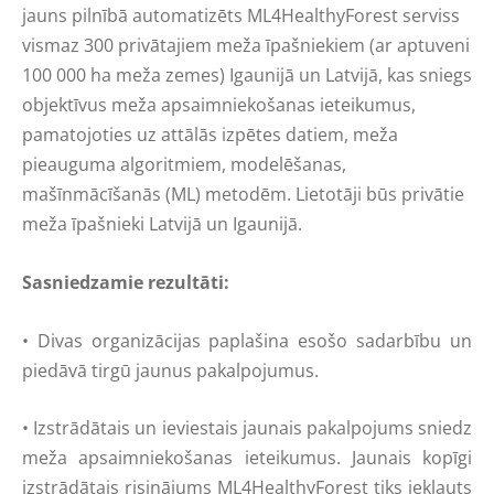
jauns pilnībā automatizēts ML4HealthyForest serviss
vismaz 300 privātajiem meža īpašniekiem (ar aptuveni
100 000 ha meža zemes) Igaunijā un Latvijā, kas sniegs
objektīvus meža apsaimniekošanas ieteikumus,
pamatojoties uz attālās izpētes datiem, meža
pieauguma algoritmiem, modelēšanas,
mašīnmācīšanās (ML) metodēm. Lietotāji būs privātie
meža īpašnieki Latvijā un Igaunijā.
Sasniedzamie rezultāti:
• Divas organizācijas paplašina esošo sadarbību un
piedāvā tirgū jaunus pakalpojumus.
• Izstrādātais un ieviestais jaunais pakalpojums sniedz
meža apsaimniekošanas ieteikumus. Jaunais kopīgi
izstrādātais risinājums ML4HealthyForest tiks iekļauts