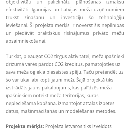
objektivitāti un palielinātu plānošanas izmaksu
efektivitāti. Igaunijas un Latvijas meža uzņēmumiem
trūkst zināšanu un investīciju šo tehnoloģiju
ieviešanai. Šī projekta mērķis ir novērst šīs nepilnības
un piedāvāt praktiskus risinājumus privāto mežu
apsaimniekošanai.
Turklāt, pieaugot CO2 tirgus aktivitātei, meža īpašnieki
drīzumā varēs pārdot CO2 kredītus, pamatojoties uz
sava meža oglekļa piesaistes spēju. Taču pretendēt uz
šo var tikai labi kopti jauni meži. Šajā projektā tiks
izstrādāts jauns pakalpojums, kas palīdzēs meža
īpašniekiem noteikt meža teritorijas, kurās
nepieciešama kopšana, izmantojot attālās izpētes
datus, mašīnmācīšanās un modelēšanas metodes.
Projekta mērķis:
Projekta ietvaros tiks izveidots