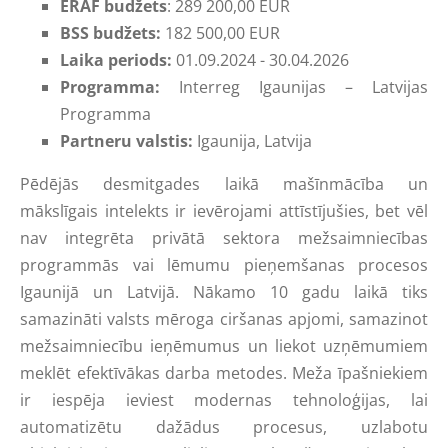
ERAF budžets
: 289 200,00 EUR
BSS budžets:
182 500,00 EUR
Laika periods:
01.09.2024 - 30.04.2026
Programma:
Interreg Igaunijas – Latvijas
Programma
Partneru valstis:
Igaunija, Latvija
Pēdējās desmitgades laikā mašīnmācība un
mākslīgais intelekts ir ievērojami attīstījušies, bet vēl
nav integrēta privātā sektora mežsaimniecības
programmās vai lēmumu pieņemšanas procesos
Igaunijā un Latvijā. Nākamo 10 gadu laikā tiks
samazināti valsts mēroga ciršanas apjomi, samazinot
mežsaimniecību ieņēmumus un liekot uzņēmumiem
meklēt efektīvākas darba metodes. Meža īpašniekiem
ir iespēja ieviest modernas tehnoloģijas, lai
automatizētu dažādus procesus, uzlabotu