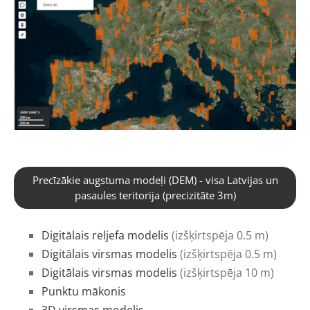
Precīzākie augstuma modeļi (DEM) - visa Latvijas un
pasaules teritorija (precizitāte 3m)
Digitālais reljefa modelis
(izšķirtspēja 0.5 m)
Digitālais virsmas modelis
(izšķirtspēja 0.5 m)
Digitālais virsmas modelis
(izšķirtspēja 10 m)
Punktu mākonis