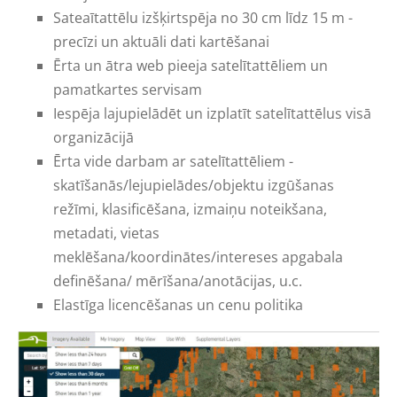
Sateaītattēlu izšķirtspēja no
30 cm līdz 15 m -
precīzi un aktuāli dati kartēšanai
Ērta un ātra web pieeja satelītattēliem un
pamatkartes servisam
Iespēja lajupielādēt un izplatīt satelītattēlus visā
organizācijā
Ērta vide darbam ar satelītattēliem -
skatīšanās/lejupielādes/objektu izgūšanas
režīmi, klasificēšana, izmaiņu noteikšana,
metadati, vietas
meklēšana/koordinātes/intereses apgabala
definēšana/ mērīšana/anotācijas, u.c.
Elastīga licencēšanas un cenu politika