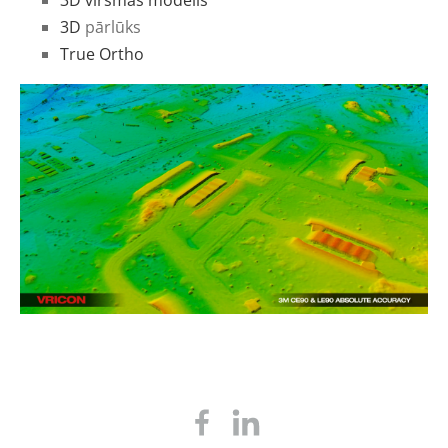
3D virsmas modelis
3D
pārlūks
True Ortho