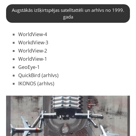
Augstākās izšķirtspējas satelītattēli un arhīvs no 1999.
gada
WorldView-4
WorkdView-3
WorldView-2
WorldView-1
GeoEye-1
QuickBird (arhīvs)
IKONOS (arhīvs)